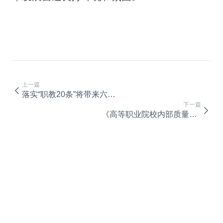
上一篇
落实“职教20条”将带来六大突破
下一篇
《高等职业院校内部质量保证体系诊断与改进复核工作指引（试行）》