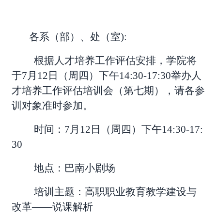
各系（部）、处（室
):
根据人才培养工作
评估
安排，学院将
于
7
月
12
日（周
四
）下午
14:30-1
7
:30举办
人
才培养
工作
评估
培训会（第
七
期），请各参
训对象准时参加。
时间：
7
月
12
日（周
四
）下午
14:30-1
7
:
30
地点：巴南小剧场
培训主题：
高职职业教育教学建设与
改革
——说课解析