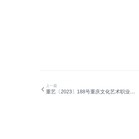
上一篇
重艺〔2023〕188号重庆文化艺术职业学院关于印发《重庆文化艺术职业学院经费报销审批管理办法（修订）》的通知