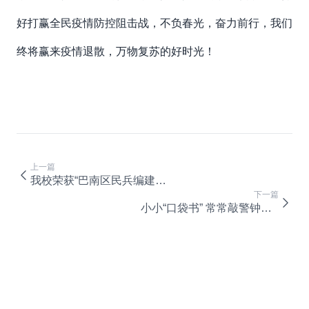
好打赢全民疫情防控阻击战，不负春光，奋力前行，我们
终将赢来疫情退散，万物复苏的好时光！
上一篇
我校荣获“巴南区民兵编建示范单位” 荣誉称号
下一篇
小小“口袋书” 常常敲警钟——我校纪委编印“口袋书”警醒身边人