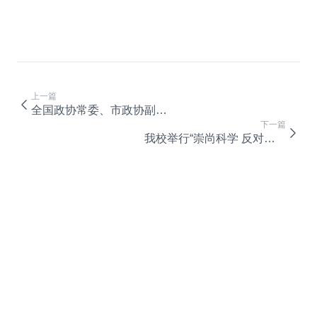
上一篇
全国政协常委、市政协副主席吴刚来校调研
下一篇
我校举行“崇尚科学 反对邪教”主题活动