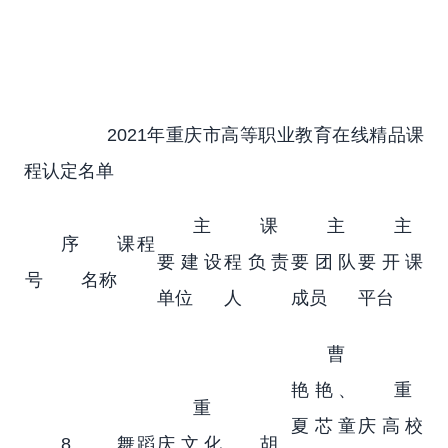
2021年重庆市高等职业教育在线精品课
程认定名单
主
课
主
主
序
课程
要建设
程负责
要团队
要开课
号
名称
单位
人
成员
平台
曹
艳艳、
重
重
夏芯童
庆高校
8
舞蹈
庆文化
胡