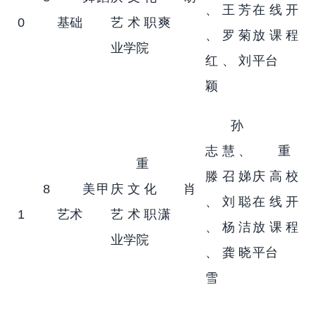
、王芳
在线开
0
基础
艺术职
爽
、罗菊
放课程
业学院
红、刘
平台
颖
孙
志慧、
重
重
滕召娣
庆高校
8
美甲
庆文化
肖
、刘聪
在线开
1
艺术
艺术职
潇
、杨洁
放课程
业学院
、龚晓
平台
雪