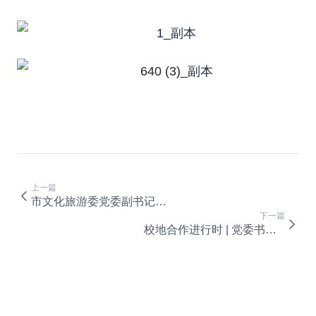
上一篇
市文化旅游委党委副书记、副主任刘晓年到校检查指导疫情防控工作
下一篇
校地合作进行时 | 党委书记梁跃带队调研考察巴南区木洞、天星寺镇