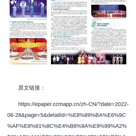
原文链接：
https://epaper.ccmapp.cn/zh-CN/?date=2022-
06-28&page=5&detailId=%E8%89%BA%E6%9C
%AF%E8%81%8C%E4%B8%9A%E9%99%A2%