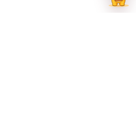
联系方式
023-62335597
招生热线
023-62335667
地址
重庆市巴南区尚文大道887号
官方公众号
官方微博
官方抖音
Copyright © 2026 重庆文化艺术职业学院 版权所有
渝ICP备15000484号-1 渝公网安备 50011302000993号