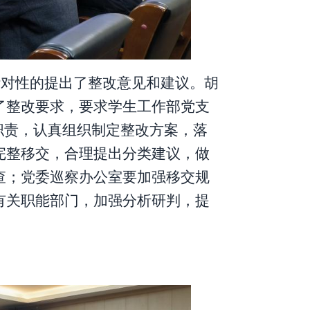
针对性的提出了整改意见和建议。
胡
了整改要求，
要求
学生工作部党
支
职责
，
认真
组织
制定整改方案，落
完整移交，合理提出分类建议，做
查；
党委
巡察办
公室
要加强
移交
规
有关职能部门，加强分析研判，提