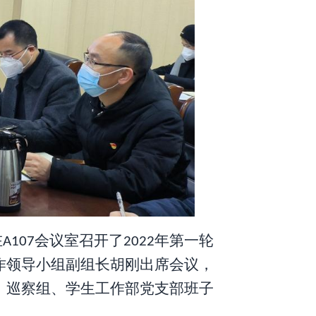
在
会议室召开了
年第
一
轮
A10
7
202
2
作领导小组副组长胡刚出席会议，
，
巡察组、
学生工作部党支部
班子