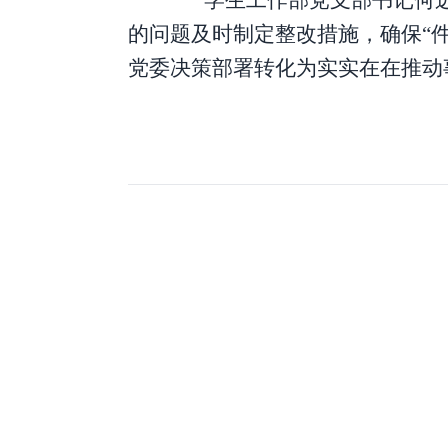
学生工作部党支部书记何
的问题及时
制定整改措施，
确保
“
党委
决策部署转化为实实在在推动
上一篇
学校召开2022年第一轮巡察基建后勤处党支部情况反馈会