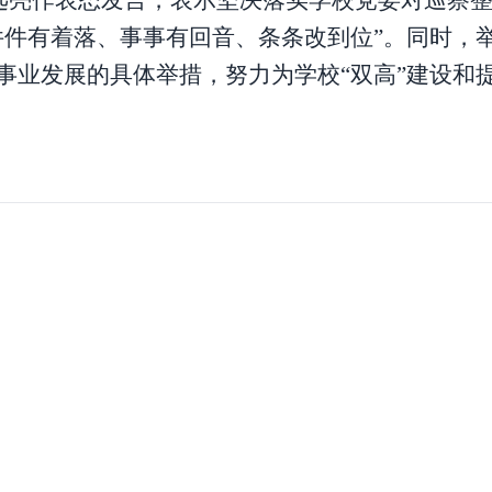
远亮
作表态发言
，
表示
坚决落实学校党委
对巡察
件件有着落、事事有回音、条条改到位”
。
同时，
事业
发展
的具体举措
，努力为学校
“双高”建设和