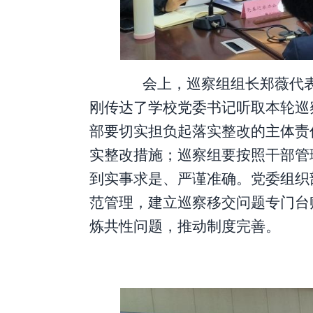
会上，巡察组组长
郑薇
代
刚
传达了学校党委书记听取本轮巡
部要切实担负起落实整改的主体责
实整改措施
；
巡察组要按照干部管
到实事求是、严谨准确。
党委组织
范管理，建立巡察移交问题专门台
炼共性问题
，
推动制度完善。