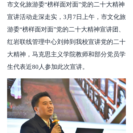
市文化旅游委
“榜样面对面”党的二十大精神
宣讲活动走深走实，
3月7日
上午
，
市文化旅
游委
“榜样面对面”党的二十大精神宣讲团、
红岩
联线管理中心
刘帅
到
我校
宣讲党的二十
大精神，
马克思主义学院
教师和部分党员学
生代表近
80人参加此次宣讲。