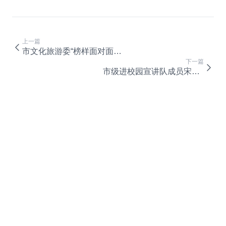
上一篇
市文化旅游委“榜样面对面”宣讲团成员李佳走进我校宣讲党的二十大精神
下一篇
市级进校园宣讲队成员宋明江到校宣讲党的二十大精神