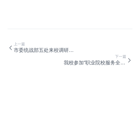
上一篇
市委统战部五处来校调研党外知识分子工作
下一篇
我校参加“职业院校服务全民终身学习项目”第二批实验校建设工作推进会议