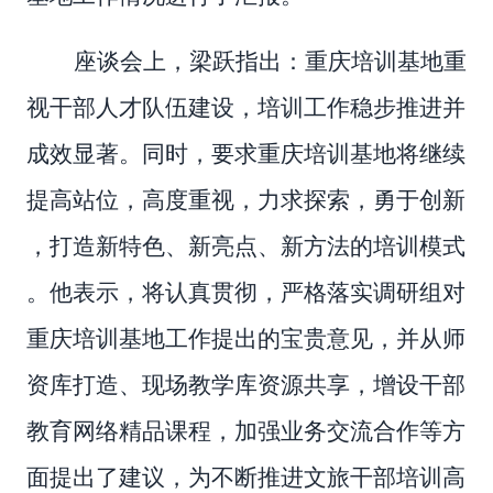
座谈会上，梁跃
指出：重庆培训基地
重
视干部人才队伍建设
，
培训工作稳步推进
并
成效显著。
同时，要求重庆培训
基地将继续
提高站位，
高度
重视，力求探索，勇于创新
，打造新特色、新亮点、新方法
的培训模式
。他表示，将
认真贯彻，严格落实
调研组对
重庆培训基地工作提出的宝贵意见，并
从师
资库
打造
、现场教学库资源共享，增设
干部
教育网络
精品课程，加强业务交流合作
等方
面
提出了建议
，为不断推进文旅干部培训高