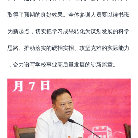
取得了预期的良好效果。全体参训人员要以读书班
为新起点，切实把学习成果转化为谋划发展的科学
思路、推动落实的硬招实招、攻坚克难的实际能力
，奋力谱写学校事业高质量发展的崭新篇章。