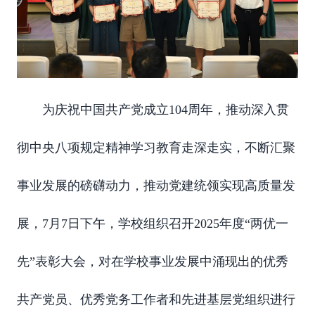
为庆祝中国共产党成立104周年，推动深入贯
彻中央八项规定精神学习教育走深走实，不断汇聚
事业发展的磅礴动力，推动党建统领实现高质量发
展，7月7日下午，学校组织召开2025年度“两优一
先”表彰大会，对在学校事业发展中涌现出的优秀
共产党员、优秀党务工作者和先进基层党组织进行