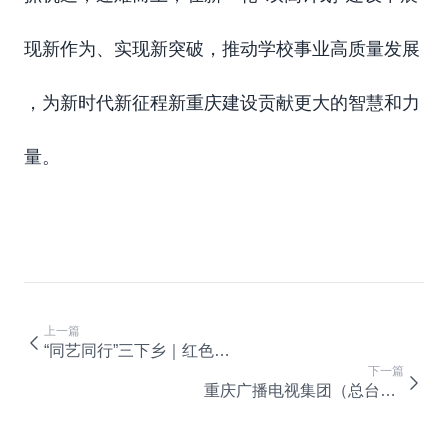
现新作为、实现新突破，推动学校事业高质量发展
，为新时代新征程新重庆建设贡献更大的智慧和力
量。
上一篇
“同艺同行”三下乡｜红色展馆忆峥嵘，青春匠心守艺魂
下一篇
重庆广播电视集团（总台）一行来我校洽谈交流