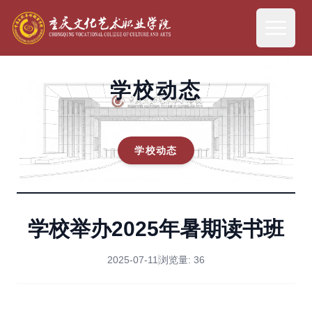
学校动态
学校动态
学校举办2025年暑期读书班
2025-07-11
浏览量:
36