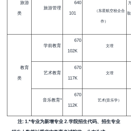
旅游
640
旅游管理
（东星航空校企合
类
101
取
作）
670
学前教育
文理
102K
教育
670
艺术教育
文理
类
117K
670
音乐教育*
艺术(音乐学）
112K
注:
1.*
专业为新增专业
2.
学院招生代码、招生专业