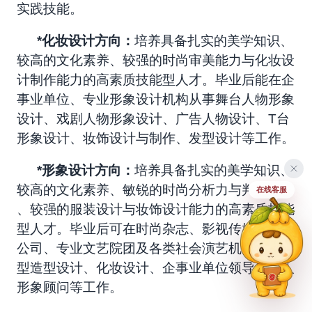
实践技能。
*
化妆设计方向：
培养具备
扎实的美学知识、
较高的文化素养、较强的时尚审美能力与化妆设
计制作能力的高素质技能型人才。毕业后能在企
事业单位、专业形象设计机构从事舞台人物形象
设计、戏剧人物形象设计、广告人物设计、T台
形象设计、妆饰设计与制作、发型设计等工作。
*
形象设计方向：
培养具备
扎实的美学知识、
较高的文化素养、敏锐的时尚分析力与判断能力
在线客服
、较强的服装设计与妆饰设计能力的高素质
技能
型人才。毕业后可在
时尚杂志、影视传媒、婚庆
公司、专业文艺院团及各类社会演艺机构从事发
型造型设计、化妆设计、企事业单位领导人私人
形象顾问等工作。