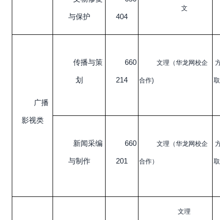
文
与保护
404
传播与策
660
文理（华龙网校企
划
214
合作)
取
广播
影视类
新闻采编
660
文理（华龙网校企
与制作
201
合作）
取
文理