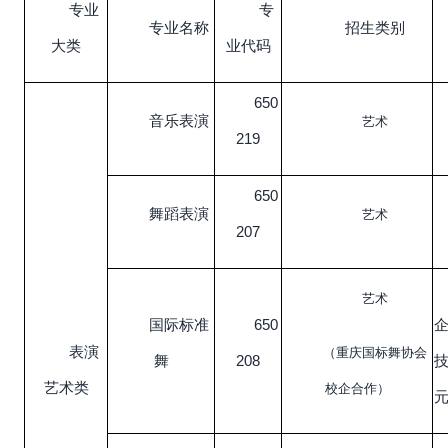
专业
专
专业名称
招生类别
大类
业代码
650
音乐表演
艺术
219
650
舞蹈表演
艺术
207
艺术
国际标准
650
表演
（重庆国标舞协会
舞
208
技
艺术类
校企合作）
元