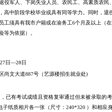
退役军人、下岗失业人员、农民工、高素质农民
，
高中阶段学校
毕业或具有同等学力。同时，
退
员工须具有我市户籍或
在渝务工
6
个月
及以上
（在
险
等为依据）。
月27日—28日
区尚文大道
887号（艺源楼招生就业处)
专项，已有考试成绩且资格复审通过但未被录取的
电子纸质相片各一张（
尺寸：
240*320
）
和相应