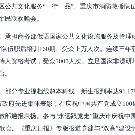
区公共文化服务
“
一街一品
”
、重庆市消防救援队
军民联欢晚会。
。承担商务部俄语国家公共文化设施服务及管理
才队伍职后培训
160
期、受众上万人次。连续三年
持人资格考试，受众
5000
人次。立足国家非遗研
台。
。部分专业提档线超本科线，新生报到率达
91.1
市政府先进集体表彰；在庆祝中国共产党成立
100
旅部通报表扬。参与
“
永远跟党走
”
重庆市庆祝中
歌会。《重庆日报》专版报道党建与
“
双高
”
建设