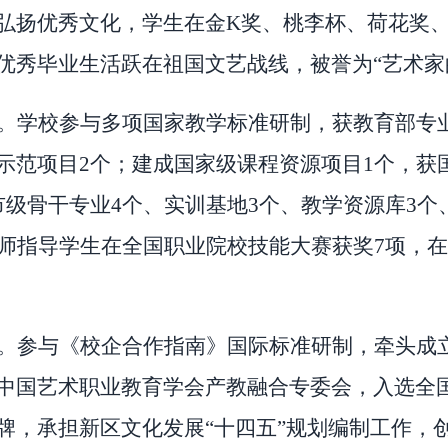
弘扬优秀文化，学生在金
K
奖、桃李杯、荷花奖
优秀毕业生活跃在祖国文艺战线，被誉为
“
艺术家
。学校参与多项国家教学标准研制，获教育部专
示范项目
2
个；建成国家级课程资源项目
1
个，获
市级骨干专业
4
个、实训基地
3
个、教学资源库
3
个
师指导学生在全国职业院校技能大赛获奖
7
项，在
。参与《校企合作指南》国际标准研制，牵头成
中国艺术职业教育学会产教融合专委会，入选全
牌，承担新区文化发展
“
十四五
”
规划编制工作，