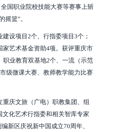
、全国职业院校技能大赛等赛事上斩
的摇篮
”
。
业建设项目
2
个、行指委项目
3
个；
国家艺术基金资助
4
项。获评重庆市
、职业教育双基地
2
个、一流（示范
市级微课大赛、教师教学能力比赛
立重庆文旅（广电）职教集团、组
国文化艺术行指委和相关智库专家
创编新区庆祝新中国成立
70
周年、