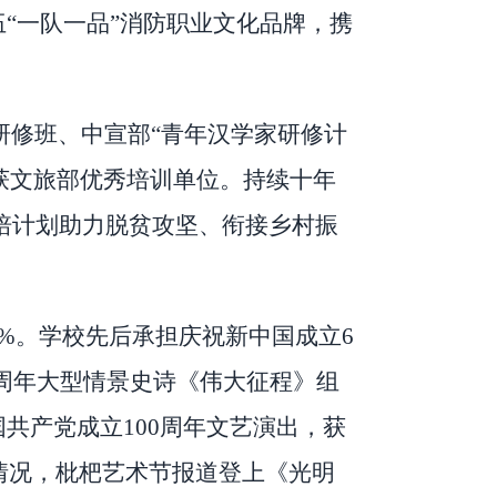
伍
“
一队一品
”
消防职业文化品牌，携
研修班、中宣部
“
青年汉学家研修计
获文旅部优秀培训单位。持续十年
培计划助力脱贫攻坚、衔接乡村振
7%
。学校先后承担庆祝新中国成立
6
周年大型情景史诗《伟大征程》组
国共产党成立
100
周年文艺演出，获
情况，枇杷艺术节报道登上《光明