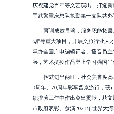
庆祝建党百年等文艺演出，打造新
手武警重庆总队执勤第一支队共办
育训成效显著，服务职能拓展
划
”
等重大项目，开展文旅行业人
承办全国广电编辑记者、播音员主
兴，艺术抗疫作品登上学习强国平
招就进出两旺，社会美誉度高
0
周年、
70
周年彩车晋京游行，获
织排演工作中作出突出贡献，获文
市政府表彰。参演
2021
年世界大河