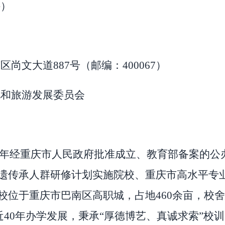
科）
南区尚文大道
887
号（邮编：
400067
）
化和旅游发展委员会
年经重庆市人民政府批准成立、教育部备案的公
遗传承人群研修计划实施院校、重庆市高水平专
校位于重庆市巴南区高职城，占地
460
余亩，校舍
近
40
年办学发展，秉承
“
厚德博艺、真诚求索
”
校训