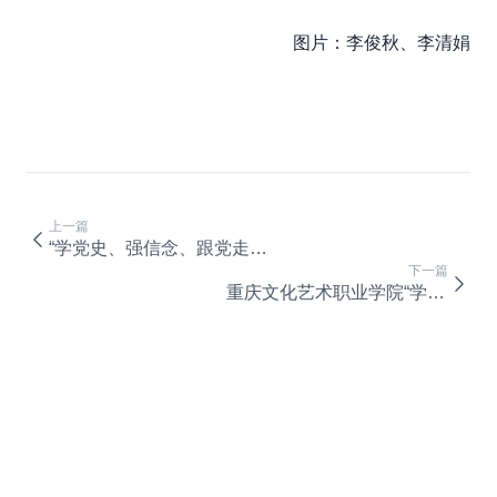
图片：李俊秋、李清娟
上一篇
“学党史、强信念、跟党走——重艺青年 讲党史”演讲决赛圆满成功！
下一篇
重庆文化艺术职业学院“学党史 强信念 跟党走—青春在红旗下飞扬” 第二届校园歌手大赛复赛顺利举行