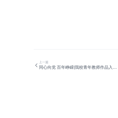
上一篇
同心向党 百年峥嵘|我校青年教师作品入选统战书画作品展！