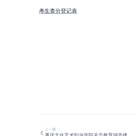
考生查分登记表
上一篇
重庆文化艺术职业学院关于教育强市建设优秀教师正式推荐人选的公示