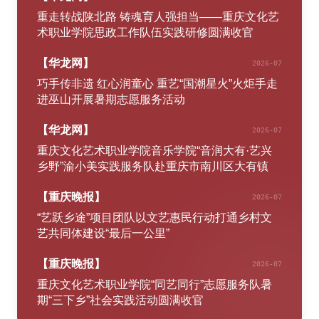
重走转战陕北路 铸魂育人强担当——重庆文化艺
术职业学院思政工作队伍实践研修圆满收官
【
华龙网
】
2026-07
巧手传非遗 红心润童心 重艺“国潮星火”火炬手走
进巫山开展暑期志愿服务活动
【
华龙网
】
2026-07
重庆文化艺术职业学院音乐学院“音润大有·艺兴
乡野”渝小美实践服务队赴重庆市南川区大有镇
【
重庆晚报
】
2026-07
“艺跃乡途”项目团队以文艺惠民行动打通乡村文
艺共同体建设“最后一公里”
【
重庆晚报
】
2026-07
重庆文化艺术职业学院“同艺同行”志愿服务队暑
期“三下乡”社会实践活动圆满收官